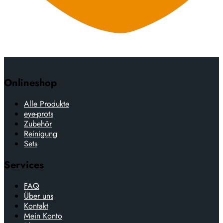
Onlineshop
Alle Produkte
eye-prots
Zubehör
Reinigung
Sets
Services
FAQ
Über uns
Kontakt
Mein Konto