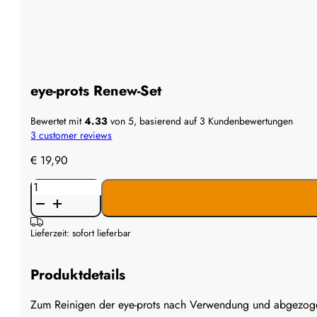
eye-prots Renew-Set
Bewertet mit
4.33
von 5, basierend auf
3
Kundenbewertungen
3
customer reviews
€
19,90
eye-
prots
Renew-
Set
Lieferzeit: sofort lieferbar
Menge
Produktdetails
Zum Reinigen der eye-prots nach Verwendung und abgezogenen