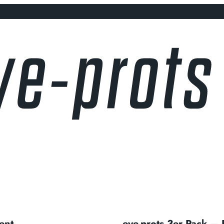
ent
eye-prots 3er Pack –