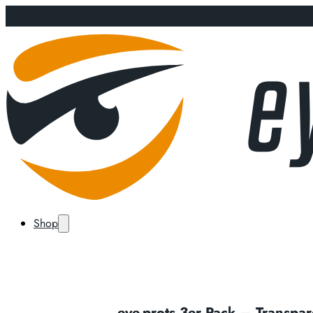
Shop
eye-prots 3er Pack – Transpar