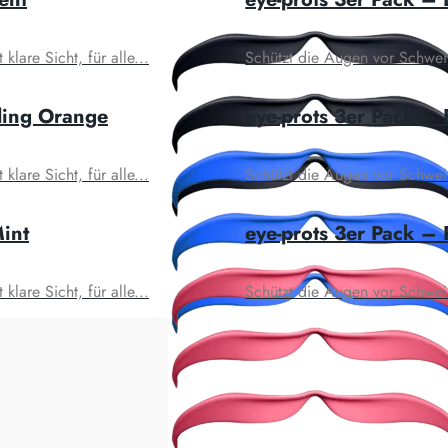
lare Sicht, für alle...
Schützt die Augen vor Schweiß 
ding Orange
eye-prots 3er Pack – 
lare Sicht, für alle...
Schützt die Augen vor Schweiß 
Mint
eye-prots 3er Pack –
lare Sicht, für alle...
Schützt die Augen vor Schweiß 