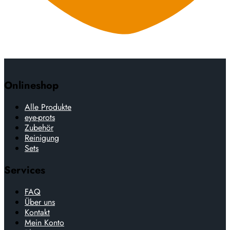
Onlineshop
Alle Produkte
eye-prots
Zubehör
Reinigung
Sets
Services
FAQ
Über uns
Kontakt
Mein Konto