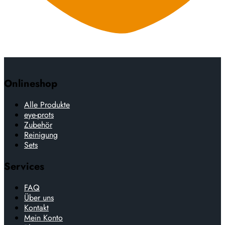
Onlineshop
Alle Produkte
eye-prots
Zubehör
Reinigung
Sets
Services
FAQ
Über uns
Kontakt
Mein Konto