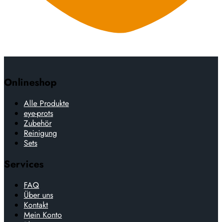
Onlineshop
Alle Produkte
eye-prots
Zubehör
Reinigung
Sets
Services
FAQ
Über uns
Kontakt
Mein Konto