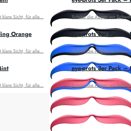
lare Sicht, für alle...
Schützt die Augen vor Schweiß 
ding Orange
eye-prots 3er Pack – 
lare Sicht, für alle...
Schützt die Augen vor Schweiß 
Mint
eye-prots 3er Pack –
lare Sicht, für alle...
Schützt die Augen vor Schweiß 