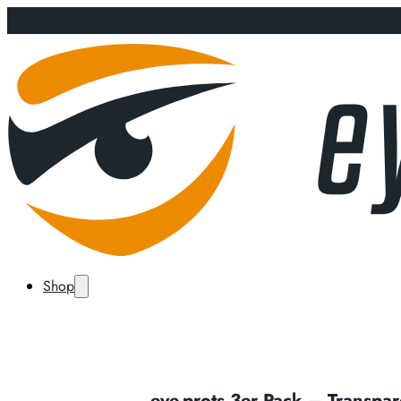
Shop
eye-prots 3er Pack – Transpar