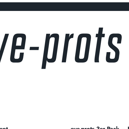
ent
eye-prots 3er Pack –