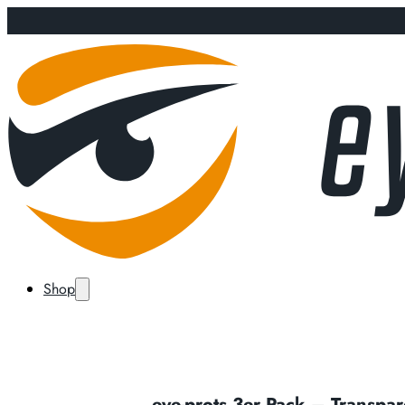
Shop
eye-prots 3er Pack – Transpar