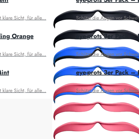
lare Sicht, für alle...
Schützt die Augen vor Schweiß 
ding Orange
eye-prots 3er Pack – 
lare Sicht, für alle...
Schützt die Augen vor Schweiß 
Mint
eye-prots 3er Pack –
lare Sicht, für alle...
Schützt die Augen vor Schweiß 