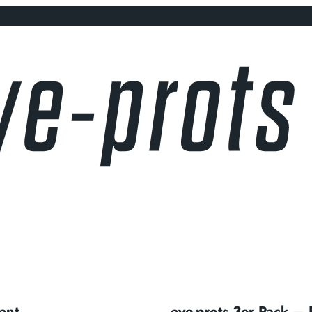
ent
eye-prots 3er Pack –